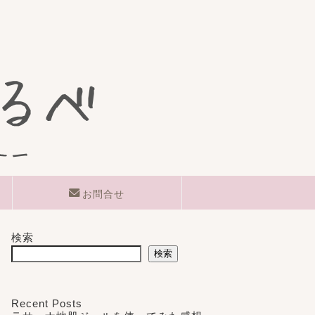
お問合せ
検索
検索
Recent Posts