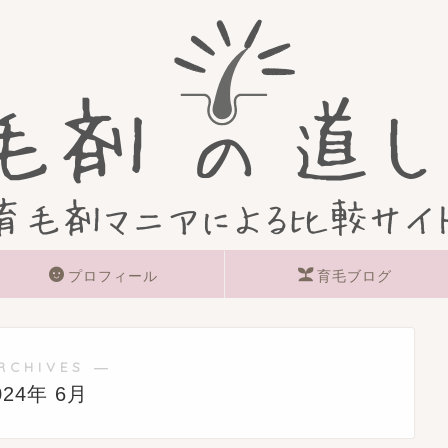
プロフィール
育毛ブログ
RCHIVES ―
024年 6月