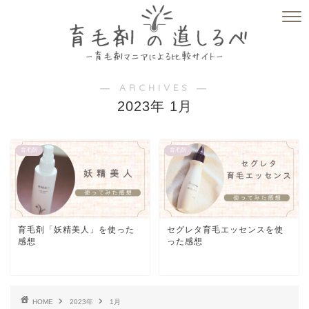
― ARCHIVES ―
2023年 1月
育毛剤
育毛剤
育毛剤「妖精美人」を使った
セグレタ育毛エッセンスを使
感想
った感想
HOME
2023年
1月