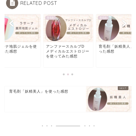
RELATED POST
剤
育毛剤
育毛剤
ンファースカルプD
育毛剤「妖精美人」を使
ラサーナ地肌ジェル
ディカルエストロジー
った感想
ってみた感想
使ってみた感想
育毛剤「妖精美人」を使った感想